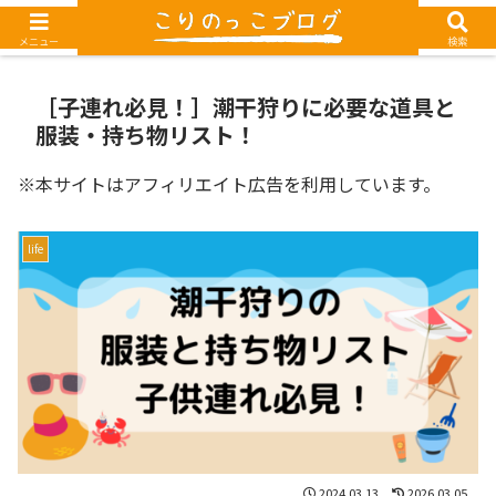
G-1TEXEDRM85
メニュー
検索
［子連れ必見！］潮干狩りに必要な道具と
服装・持ち物リスト！
※本サイトはアフィリエイト広告を利用しています。
life
2024.03.13
2026.03.05