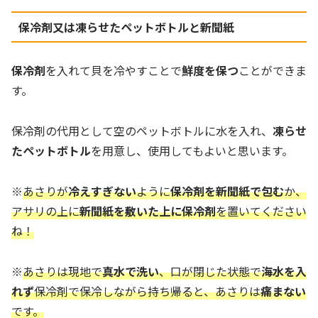
保冷剤又は凍らせたペットボトルと新聞紙
保冷剤
を入れて貝を冷やすことで
鮮度を保つ
ことができま
す。
保冷剤の代用として空のペットボトルに水を入れ、
凍らせ
たペットボトル
を用意し、使用してもよいと思います。
※
あさりが
冷えすぎない
ように
保冷剤を新聞紙で包む
か、
アサリの上に
新聞紙を敷いた上に保冷剤
を置いてください
ね！
※
あさりは現地で
真水で洗い
、口が閉じた状態で
海水を入
れず
保冷剤で保冷しながら持ち帰ると、あさりは
痛まない
です。