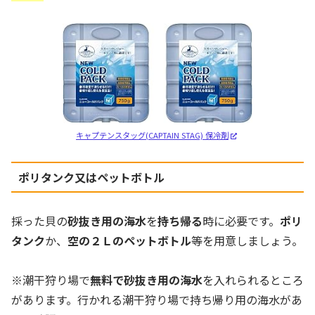
キャプテンスタッグ(CAPTAIN STAG) 保冷剤
ポリタンク又はペットボトル
採った貝の
砂抜き用の海水
を
持ち帰る
時に必要です。
ポリ
タンク
か、
空の２Ｌのペットボトル
等を用意しましょう。
※潮干狩り場で
無料で砂抜き用の海水
を入れられるところ
があります。行かれる潮干狩り場で持ち帰り用の海水があ