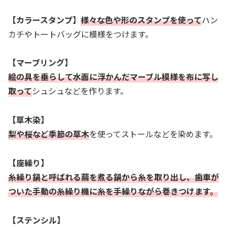
【
カラースタンプ
】
様々な色や形のスタンプを使って
ハン
カチやトートバッグに模様をつけます。
【
マーブリング
】
絵の具を垂らして水面に浮かんだマーブル模様を布に写し
取って
シュシュなどを作ります。
【
草木染
】
梨や桜など季節の草木
を使ってストールなどを染めます。
【
座繰り
】
糸繰り鍋と呼ばれる繭を煮る鍋から糸を取り出し、歯車が
ついた手動の糸繰り機に糸を手繰りながら巻きつけます。
【
ステンシル
】