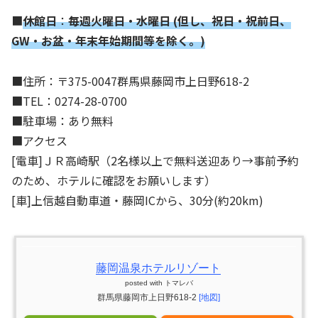
■
休館日
：
毎週火曜日・水曜日 (但し、祝日・祝前日、
GW・お盆・年末年始期間等を除く。)
■住所：〒375-0047群馬県藤岡市上日野618-2
■TEL：0274-28-0700
■駐車場：あり無料
■アクセス
[電車]ＪＲ高崎駅（2名様以上で無料送迎あり→事前予約
のため、ホテルに確認をお願いします）
[車]上信越自動車道・藤岡ICから、30分(約20km)
藤岡温泉ホテルリゾート
posted with
トマレバ
群馬県藤岡市上日野618-2
[地図]