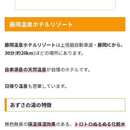
藤岡温泉ホテルリゾート
藤岡温泉ホテルリゾート
は上信越自動車道・
藤岡ICから、
30分
(
約20km
)ほどの場所にあります。
自家源泉の天然温泉
が自慢のホテルです。
日帰り温泉
も営業しています。
あずさの湯の特徴
無色無臭の
保温保湿効果
のある、
トロトロぬるぬる化粧水