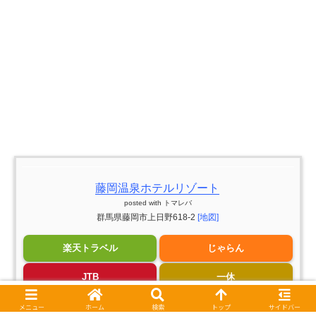
藤岡温泉ホテルリゾート
posted with
トマレバ
群馬県藤岡市上日野618-2
[地図]
楽天トラベル
じゃらん
JTB
一休
るるぶ
Yahoo!トラベル
メニュー
ホーム
検索
トップ
サイドバー