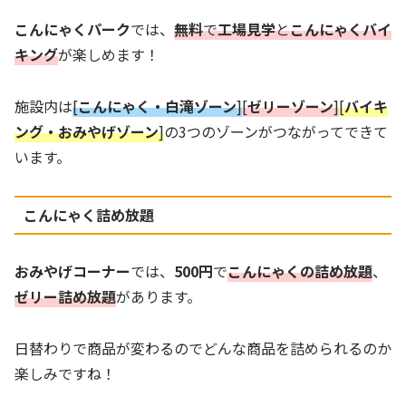
こんにゃくパーク
では、
無料
で
工場見学
と
こんにゃくバイ
キング
が楽しめます！
施設内は
[
こんにゃく・白滝ゾーン
]
[
ゼリーゾーン
]
[
バイキ
ング・おみやげゾーン
]
の3つのゾーンがつながってできて
います。
こんにゃく詰め放題
おみやげコーナー
では、
500円
で
こんにゃくの詰め放題
、
ゼリー詰め放題
があります。
日替わりで商品が変わるのでどんな商品を詰められるのか
楽しみですね！