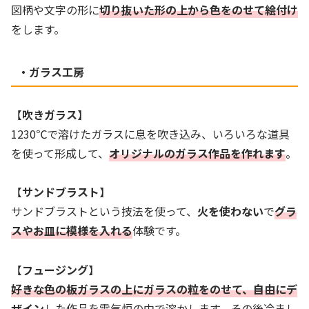
図柄や文字の形に
切り抜いた形の上から色をのせて絵付け
をします。
・ガラス工房
【
吹きガラス
】
1230℃で溶けたガラスに息を吹き込み、いろいろな道具
を使って形成して、
オリジナルのガラス作品を作れます
。
【
サンドブラスト
】
サンドブラストという技法を使って、
火を使わない
で
グラ
スやお皿に模様を入れる
体験です。
【
フュージング
】
好きな色の板ガラスの上にガラスの粒をのせて、自由にデ
ザイン
した作品を電気炉の中で溶かします。その後冷まし