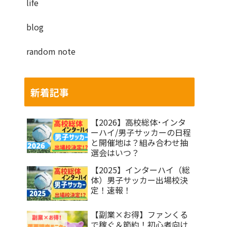
life
blog
random note
新着記事
【2026】高校総体･インタ
ーハイ/男子サッカーの日程
と開催地は？組み合わせ抽
選会はいつ？
【2025】インターハイ（総
体）男子サッカー出場校決
定！速報！
【副業×お得】ファンくる
で稼ぐ＆節約！初心者向け