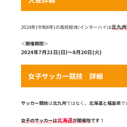
北九州
2024年(令和6年)の高校総体/インターハイは
＜
開催期間
＞
2024年7月21日(日)～8月20日(火)
女子サッカー競技 詳細
サッカー競技
は
北九州
ではなく、
北海道
と
福島県
で
北海道
女子
のサッカーは
が開催地
です！