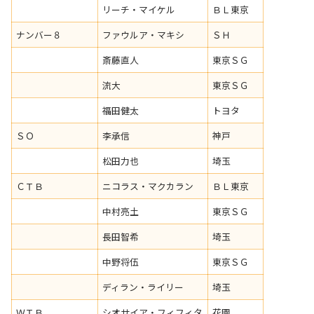
リーチ・マイケル
ＢＬ東京
ナンバー８
ファウルア・マキシ
ＳＨ
斎藤直人
東京ＳＧ
流大
東京ＳＧ
福田健太
トヨタ
ＳＯ
李承信
神戸
松田力也
埼玉
ＣＴＢ
ニコラス・マクカラン
ＢＬ東京
中村亮土
東京ＳＧ
長田智希
埼玉
中野将伍
東京ＳＧ
ディラン・ライリー
埼玉
ＷＴＢ
シオサイア・フィフィタ
花園