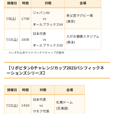
開催日
時間
対戦
会場
ジャパンXV
秩父宮ラグビー場
7/8(土)
17:00
vs
(東京)
オールブラックスXV
日本代表
えがお健康スタジアム
7/15(土)
18:05
vs
(熊本)
オールブラックスXV
※いずれも非テストマッチでキャップ対象外
【リポビタンDチャレンジカップ2023パシフィックネ
ーションズシリーズ】
開催日
時間
対戦
会場
日本代表
札幌ドーム
7/22(土)
14:50
vs
(北海道)
サモア代表