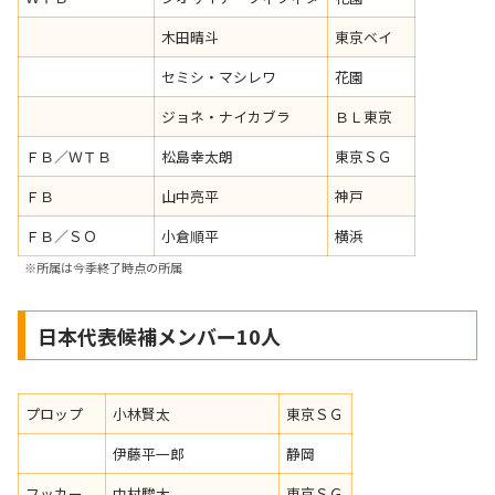
木田晴斗
東京ベイ
セミシ・マシレワ
花園
ジョネ・ナイカブラ
ＢＬ東京
ＦＢ／ＷＴＢ
松島幸太朗
東京ＳＧ
ＦＢ
山中亮平
神戸
ＦＢ／ＳＯ
小倉順平
横浜
※所属は今季終了時点の所属
日本代表候補メンバー10人
プロップ
小林賢太
東京ＳＧ
伊藤平一郎
静岡
フッカー
中村駿太
東京ＳＧ