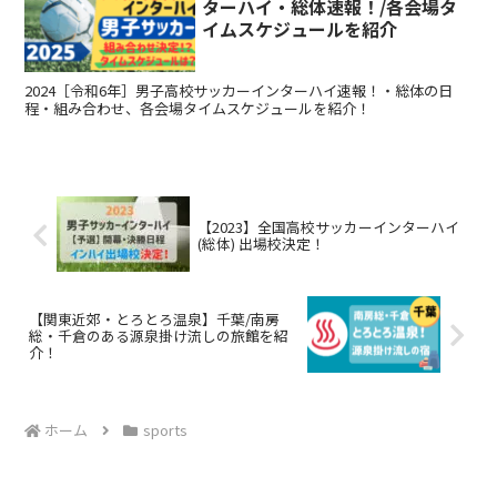
ターハイ・総体速報！/各会場タ
イムスケジュールを紹介
2024［令和6年］男子高校サッカーインターハイ速報！・総体の日
程・組み合わせ、各会場タイムスケジュールを紹介！
【2023】全国高校サッカーインターハイ
(総体) 出場校決定！
【関東近郊・とろとろ温泉】千葉/南房
総・千倉のある源泉掛け流しの旅館を紹
介！
ホーム
sports