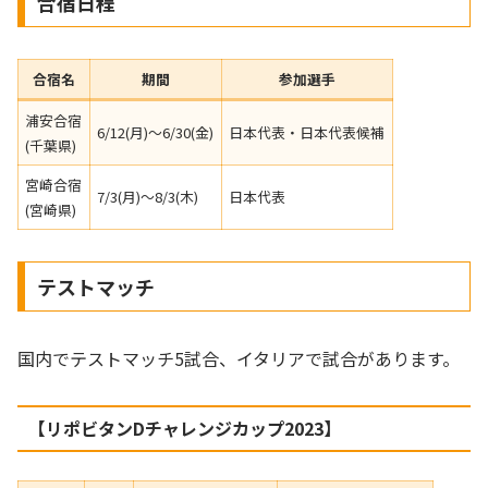
合宿日程
合宿名
期間
参加選手
浦安合宿
6/12(月)～6/30(金)
日本代表・日本代表候補
(千葉県)
宮崎合宿
7/3(月)～8/3(木)
日本代表
(宮崎県)
テストマッチ
国内でテストマッチ5試合、イタリアで試合があります。
【リポビタンDチャレンジカップ2023】