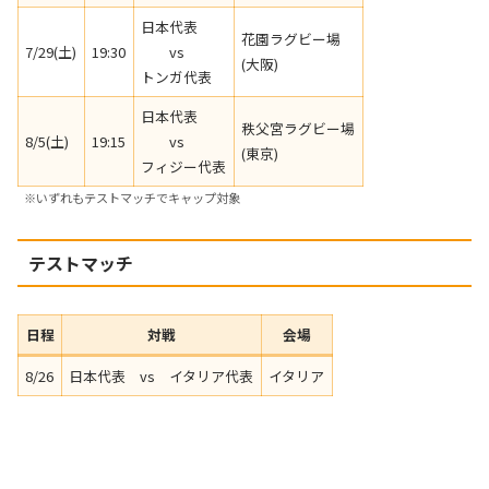
日本代表
花園ラグビー場
7/29(土)
19:30
vs
(大阪)
トンガ代表
日本代表
秩父宮ラグビー場
8/5(土)
19:15
vs
(東京)
フィジー代表
※いずれもテストマッチでキャップ対象
テストマッチ
日程
対戦
会場
8/26
日本代表 vs イタリア代表
イタリア