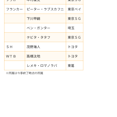
フランカー
ピーター・ラブスカフニ
東京ベイ
下川甲嗣
東京ＳＧ
ベン・ガンター
埼玉
テビタ・タタフ
東京ＳＧ
ＳＨ
茂野海人
トヨタ
ＷＴＢ
高橋汰地
トヨタ
レメキ・ロマノラバ
東葛
※所属は今季終了時点の所属